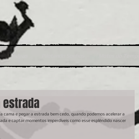
Vídeos
Pilotando Sonhos
Motos do Temp
 estrada
da e captar momentos imperdíveis como esse esplêndido nascer 