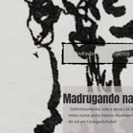
Cilindradas
Projetos
Madrugando na
  Definitivamente, vale a pena cair da cama e pegar a estrada bem cedo, quando podemos acelerar a 
moto numa pista menos movimenta
do sol em Caraguatatuba! 