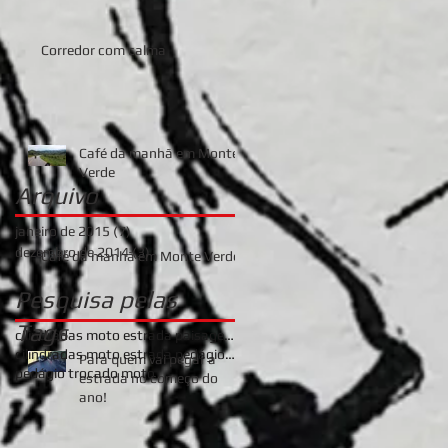
Corredor com calma
Café da manhã em Monte
Verde
Arquivo
janeiro de 2015
(7)
7 posts
dezembro de 2014
(3)
3 posts
Café da manhã em Monte Verde
Pesquisa pelas
Tags
cilindradas moto estrada paisagem
cilindradas moto estrada pedágio segurança
Para quem vai pegar a
pedágio trocado moto
estrada no começo do
ano!