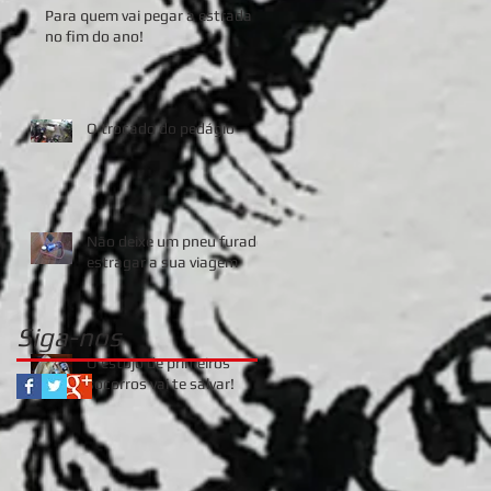
Para quem vai pegar a estrada
no fim do ano!
O trocado do pedágio
Não deixe um pneu furado
estragar a sua viagem
Siga-nos
O estojo de primeiros
socorros vai te salvar!