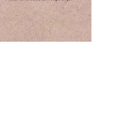
As armadilhas da rua.
A rua é pública, ou seja, a rua também é
sua. Mas claro que não estamos sozinhos
nela, e além da sua moto tem outras
rodando pelo mesmo espaço junto com
os carros, ônibus, caminhões e pedestres.
Aliás, quando estamos fora da moto,
também somos pedestres. Ou seja, se
não tivermos consciência coletiva,
teremos que conviver com todas essas
armadilhas da rua. Por isso da
importância de não trafegar acelerando a
todo momento, perceber a sinalização
dos outros veículos segurando a onda e
respeitando o espaço e o momento dos