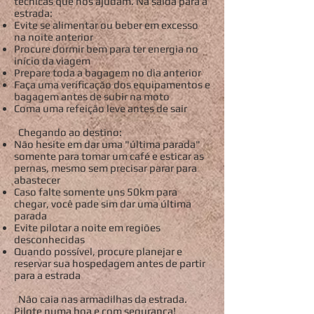
técnicas que nos ajudam. Na saída para a
estrada:
Evite se alimentar ou beber em excesso
na noite anterior
Procure dormir bem para ter energia no
início da viagem
Prepare toda a bagagem no dia anterior
Faça uma verificação dos equipamentos e
bagagem antes de subir na moto
Coma uma refeição leve antes de sair
Chegando ao destino:
Não hesite em dar uma "última parada"
somente para tomar um café e esticar as
pernas, mesmo sem precisar parar para
abastecer
Caso falte somente uns 50km para
chegar, você pade sim dar uma última
parada
Evite pilotar a noite em regiões
desconhecidas
Quando possível, procure planejar e
reservar sua hospedagem antes de partir
para a estrada
Não caia nas armadilhas da estrada.
Pilote numa boa e com segurança!