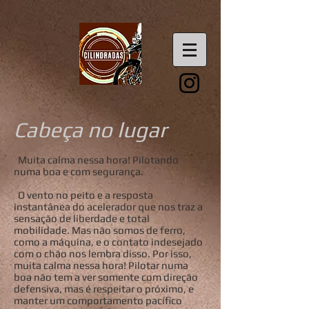
Cabeça no lugar
Muita calma nessa hora! Pilotando
numa boa e com segurança.
O vento no peito e a resposta
instantânea do acelerador que nos traz a
sensação de liberdade e total
mobilidade. Mas não somos de ferro,
como a máquina, e o contato indesejado
com o chão nos lembra disso. Por isso,
muita calma nessa hora! Pilotar numa
boa não tem a ver somente com direção
defensiva, mas é respeitar o próximo, e
manter um comportamento pacífico